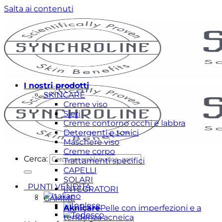
Salta ai contenuti
I nostri prodotti
SKINCARE
Creme viso
Sieri
Creme contorno occhi e labbra
Detergenti e tonici
Maschere viso
Creme corpo
Cerca:
Trattamenti specifici
CAPELLI
SOLARI
PUNTI VENDITA
INTEGRATORI
GAMME
Aknicare
Pelle con imperfezioni e a
tendenza acneica