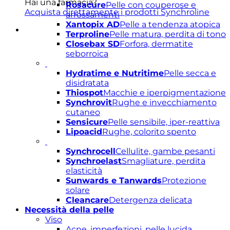
Hai una farmacia?
Rosacure
Pelle con couperose e
Acquista direttamente i prodotti Synchroline
arrossamenti
Xantopix AD
Pelle a tendenza atopica
Terproline
Pelle matura, perdita di tono
Closebax SD
Forfora, dermatite
seborroica
Hydratime e Nutritime
Pelle secca e
disidratata
Thiospot
Macchie e iperpigmentazione
Synchrovit
Rughe e invecchiamento
cutaneo
Sensicure
Pelle sensibile, iper-reattiva
Lipoacid
Rughe, colorito spento
Synchrocell
Cellulite, gambe pesanti
Synchroelast
Smagliature, perdita
elasticità
Sunwards e Tanwards
Protezione
solare
Cleancare
Detergenza delicata
Necessità della pelle
Viso
Acne, imperfezioni, pelle lucida