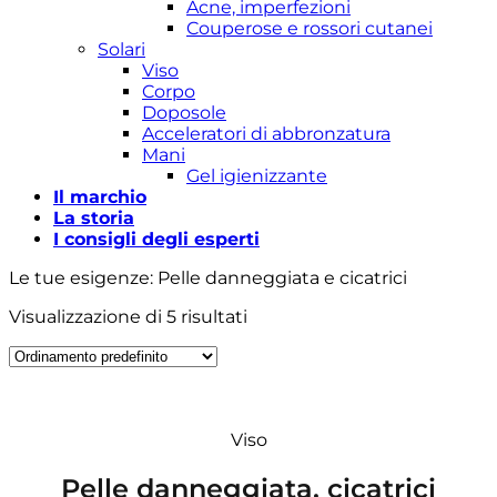
Acne, imperfezioni
Couperose e rossori cutanei
Solari
Viso
Corpo
Doposole
Acceleratori di abbronzatura
Mani
Gel igienizzante
Il marchio
La storia
I consigli degli esperti
Le tue esigenze: Pelle danneggiata e cicatrici
Visualizzazione di 5 risultati
Viso
Pelle danneggiata, cicatrici