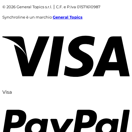
|
© 2026 General Topics s.r.l.
C.F. e P.Iva 01571610987
Synchroline è un marchio
General Topics
Visa