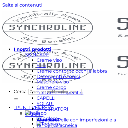
Salta ai contenuti
I nostri prodotti
SKINCARE
Creme viso
Sieri
Creme contorno occhi e labbra
Detergenti e tonici
Maschere viso
Creme corpo
Cerca:
Trattamenti specifici
CAPELLI
SOLARI
PUNTI VENDITA
INTEGRATORI
GAMME
Aknicare
Pelle con imperfezioni e a
tendenza acneica