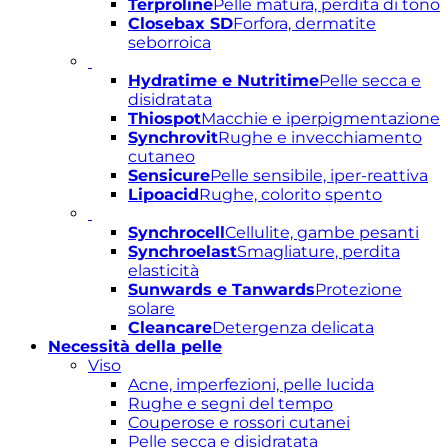
Terproline
Pelle matura, perdita di tono
Closebax SD
Forfora, dermatite
seborroica
Hydratime e Nutritime
Pelle secca e
disidratata
Thiospot
Macchie e iperpigmentazione
Synchrovit
Rughe e invecchiamento
cutaneo
Sensicure
Pelle sensibile, iper-reattiva
Lipoacid
Rughe, colorito spento
Synchrocell
Cellulite, gambe pesanti
Synchroelast
Smagliature, perdita
elasticità
Sunwards e Tanwards
Protezione
solare
Cleancare
Detergenza delicata
Necessità della pelle
Viso
Acne, imperfezioni, pelle lucida
Rughe e segni del tempo
Couperose e rossori cutanei
Pelle secca e disidratata