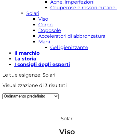
Acne, imperfezioni
Couperose e rossori cutanei
Solari
Viso
Corpo
Doposole
Acceleratori di abbronzatura
Mani
Gel igienizzante
Il marchio
La storia
I consigli degli esperti
Le tue esigenze: Solari
Visualizzazione di 3 risultati
Solari
Viso