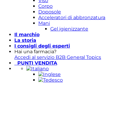
Viso
Corpo
Doposole
Acceleratori di abbronzatura
Mani
Gel igienizzante
Il marchio
La storia
I consigli degli esperti
Hai una farmacia?
Accedi al servizio B2B General Topics
PUNTI VENDITA