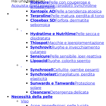
Hai una farmacia?
Rosacure
Pelle con couperose e
Acquista direttamente i prodotti Synchroline
arrossamenti
Xantopix AD
Pelle a tendenza atopica
Terproline
Pelle matura, perdita di tono
Closebax SD
Forfora, dermatite
seborroica
Hydratime e Nutritime
Pelle secca e
disidratata
Thiospot
Macchie e iperpigmentazione
Synchrovit
Rughe e invecchiamento
cutaneo
Sensicure
Pelle sensibile, iper-reattiva
Lipoacid
Rughe, colorito spento
Synchrocell
Cellulite, gambe pesanti
Synchroelast
Smagliature, perdita
elasticità
Sunwards e Tanwards
Protezione
solare
Cleancare
Detergenza delicata
Necessità della pelle
Viso
Acne, imperfezioni, pelle lucida