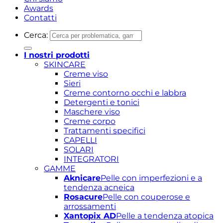
Awards
Contatti
Cerca:
I nostri prodotti
SKINCARE
Creme viso
Sieri
Creme contorno occhi e labbra
Detergenti e tonici
Maschere viso
Creme corpo
Trattamenti specifici
CAPELLI
SOLARI
INTEGRATORI
GAMME
Aknicare
Pelle con imperfezioni e a
tendenza acneica
Rosacure
Pelle con couperose e
arrossamenti
Xantopix AD
Pelle a tendenza atopica