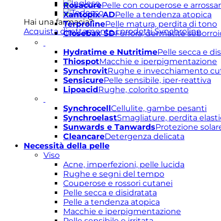
Rosacure
Pelle con couperose e arross
Xantopix AD
Pelle a tendenza atopica
Hai una farmacia?
Terproline
Pelle matura, perdita di tono
Acquista direttamente i prodotti Synchroline
Closebax SD
Forfora, dermatite seborroi
Hydratime e Nutritime
Pelle secca e di
Thiospot
Macchie e iperpigmentazione
Synchrovit
Rughe e invecchiamento cu
Sensicure
Pelle sensibile, iper-reattiva
Lipoacid
Rughe, colorito spento
Synchrocell
Cellulite, gambe pesanti
Synchroelast
Smagliature, perdita elasti
Sunwards e Tanwards
Protezione solar
Cleancare
Detergenza delicata
Necessità della pelle
Viso
Acne, imperfezioni, pelle lucida
Rughe e segni del tempo
Couperose e rossori cutanei
Pelle secca e disidratata
Pelle a tendenza atopica
Macchie e iperpigmentazione
Pelle sensibile e irritata