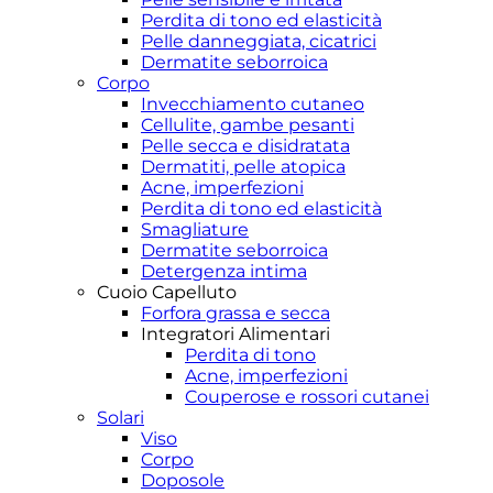
Perdita di tono ed elasticità
Pelle danneggiata, cicatrici
Dermatite seborroica
Corpo
Invecchiamento cutaneo
Cellulite, gambe pesanti
Pelle secca e disidratata
Dermatiti, pelle atopica
Acne, imperfezioni
Perdita di tono ed elasticità
Smagliature
Dermatite seborroica
Detergenza intima
Cuoio Capelluto
Forfora grassa e secca
Integratori Alimentari
Perdita di tono
Acne, imperfezioni
Couperose e rossori cutanei
Solari
Viso
Corpo
Doposole