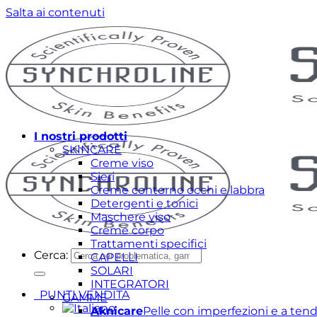
Salta ai contenuti
I nostri prodotti
SKINCARE
Creme viso
Sieri
Creme contorno occhi e labbra
Detergenti e tonici
Maschere viso
Creme corpo
Trattamenti specifici
Cerca:
CAPELLI
SOLARI
INTEGRATORI
PUNTI VENDITA
GAMME
Aknicare
Pelle con imperfezioni e a ten